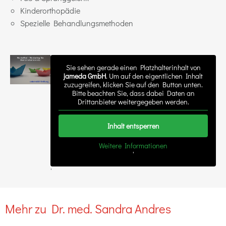
Kinderorthopädie
Spezielle Behandlungsmethoden
Sie sehen gerade einen Platzhalterinhalt von
jameda GmbH
. Um auf den eigentlichen Inhalt
zuzugreifen, klicken Sie auf den Button unten.
Bitte beachten Sie, dass dabei Daten an
Drittanbieter weitergegeben werden.
Inhalt entsperren
Weitere Informationen
'
'
Mehr zu Dr. med. Sandra Andres