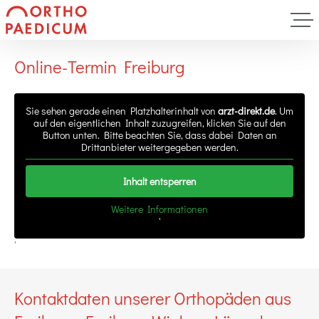
Online-Termin Freiburg
Sie sehen gerade einen Platzhalterinhalt von
arzt-direkt.de
. Um
auf den eigentlichen Inhalt zuzugreifen, klicken Sie auf den
Button unten. Bitte beachten Sie, dass dabei Daten an
Drittanbieter weitergegeben werden.
Inhalt entsperren
Weitere Informationen
'
'
Kontaktdaten unserer Orthopäden aus