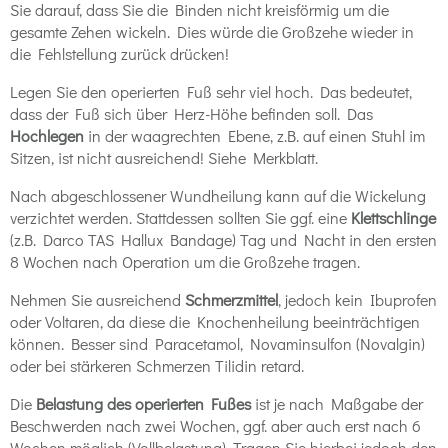
Sie darauf, dass Sie die Binden nicht kreisförmig um die
gesamte Zehen wickeln. Dies würde die Großzehe wieder in
die Fehlstellung zurück drücken!
Legen Sie den operierten Fuß sehr viel hoch. Das bedeutet,
dass der Fuß sich über Herz-Höhe befinden soll. Das
Hochlegen
in der waagrechten Ebene, z.B. auf einen Stuhl im
Sitzen, ist nicht ausreichend! Siehe Merkblatt.
Nach abgeschlossener Wundheilung kann auf die Wickelung
verzichtet werden. Stattdessen sollten Sie ggf. eine
Klettschlinge
(z.B. Darco TAS Hallux Bandage) Tag und Nacht in den ersten
8 Wochen nach Operation um die Großzehe tragen.
Nehmen Sie ausreichend
Schmerzmittel
, jedoch kein Ibuprofen
oder Voltaren, da diese die Knochenheilung beeinträchtigen
können. Besser sind Paracetamol, Novaminsulfon (Novalgin)
oder bei stärkeren Schmerzen Tilidin retard.
Die
Belastung des operierten Fußes
ist je nach Maßgabe der
Beschwerden nach zwei Wochen, ggf. aber auch erst nach 6
Wochen möglich (Vollbelastung). Tragen Sie hierbei jedoch den