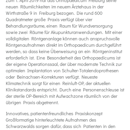
Zum 1. April 2019 hat das Orthopaedicum Freiburg seine
neuen Räumlichkeiten im neuem Ärztehaus in der
Wirthstraße 9 in Freiburg bezogen. Die rund 600
Quadratmeter große Praxis verfügt über vier
Behandlungsräume, einen Raum für Wundversorgung
sowie zwei Räume für Akupunkturanwendungen. Mit einer
volldigitalen Röntgenanlage können auch anspruchsvolle
Röntgenaufnahmen direkt im Orthopaedicum durchgeführt
werden, so dass keine Überweisung an ein Röntgeninstitut
erforderlich ist. Eine Besonderheit des Orthopaedicums ist
der eigene Operationssaal, der über modernste Technik zur
optimalen Implantation von Schulter-Totalendoprothesen
oder Beinachsen-Korrekturen verfügt. Neueste
Klimatechnik sorgt für einen Reinluft-OP, der aktuellen
Klinikstandards entspricht. Durch eine Personenschleuse ist
der sterile OP-Bereich mit Aufwachzone räumlich von der
übrigen Praxis abgetrennt.
Innovatives, patientenfreundliches Praxiskonzept
Großformatige hinterleuchtete Aufnahmen des
Schwarzwalds sorgen dafür, dass sich Patienten in den